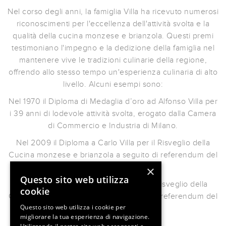
Nel corso degli anni, la famiglia Villa ha ricevuto numerosi
riconoscimenti per l'eccellenza dell'attività svolta e la
qualità della cucina monzese e brianzola. Questi premi
testimoniano l'impegno e la dedizione della famiglia nel
mantenere vive le tradizioni culinarie della regione,
offrendo allo stesso tempo un'esperienza culinaria di alto
livello. Alcuni esempi sono:
Nel 1970 il Diploma di Medaglia d’oro ad Alfonso Villa per
i 39 anni di lodevole attività svolta, erogato dalla Camera
di Commercio e Industria di Milano.
Nel 2009 il Diploma a Carlo Villa per il Risveglio della
Cucina monzese e brianzola a seguito di referendum del
Comune di Monza.
×
Questo sito web utilizza
Nel 2011 il Diploma a Carlo Villa per il Risveglio della
cookie
Cucina monzese e brianzola a seguito di referendum del
Questo sito web utilizza i cookie per
Comune di Monza.
migliorare la tua esperienza di navigazione.